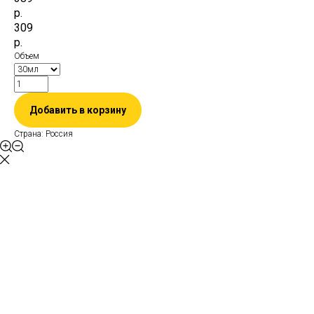
р.
309
р.
Объем
Добавить в корзину
Страна: Россия