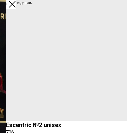
Обратно к отдушкам
Escentric №2 unisex
706