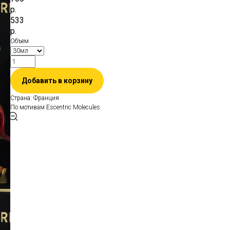
р.
533
р.
Объем
Добавить в корзину
Страна: Франция
По мотивам Escentric Molecules