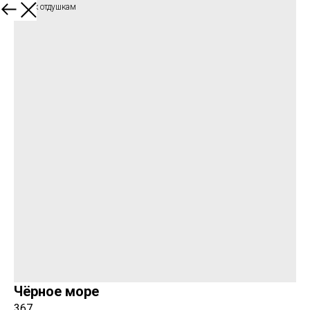
Обратно к отдушкам
Чёрное море
367