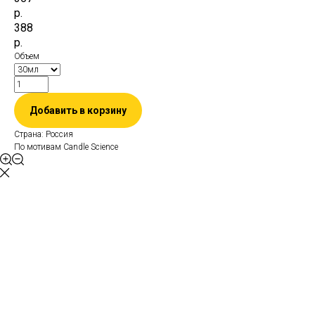
р.
388
р.
Объем
Добавить в корзину
Страна: Россия
По мотивам Candle Science