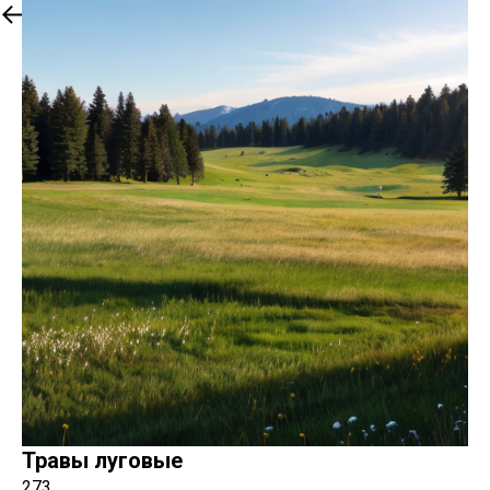
Обратно к отдушкам
Травы луговые
273