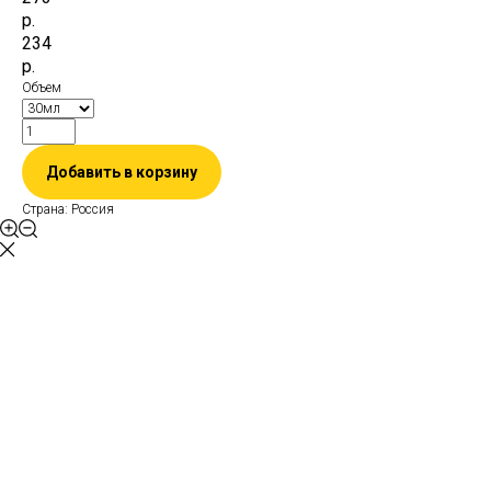
р.
234
р.
Объем
Добавить в корзину
Страна: Россия