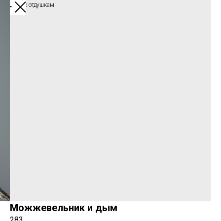
Обратно к отдушкам
Можжевельник и дым
283