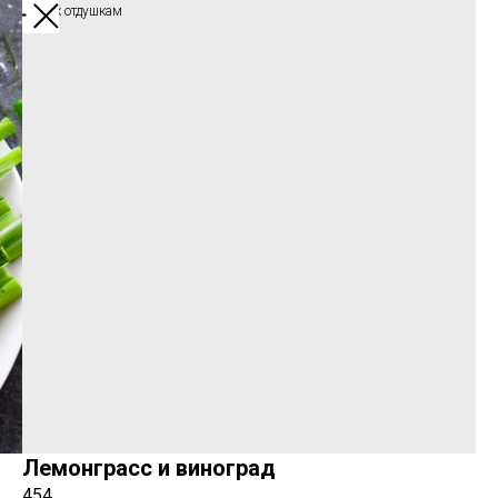
Обратно к отдушкам
Лемонграсс и виноград
454