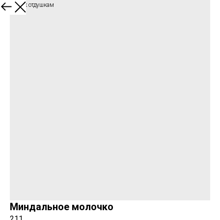
Обратно к отдушкам
Миндальное молочко
211